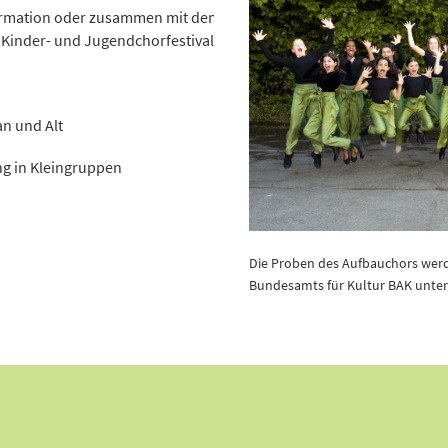
ormation oder zusammen mit dem Favoritchor auf. 
 Kinder- und Jugendchorfestival alle zwei Jahre gehören zum Pro
n und Alt
g in Kleingruppen
Die Proben des Aufbauchors we
Bundesamts für Kultur BAK unter